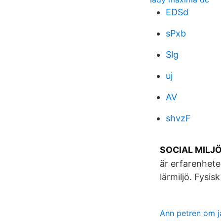
EDSd
sPxb
Slg
uj
AV
shvzF
SOCIAL MILJÖ
är erfarenhete
lärmiljö. Fysis
Ann petren om 