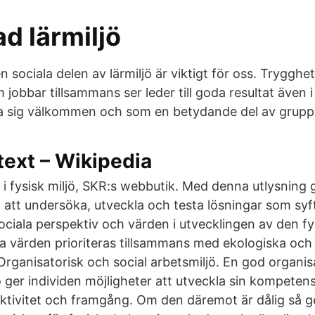
d lärmiljö
sociala delen av lärmiljö är viktigt för oss. Trygghet o
jobbar tillsammans ser leder till goda resultat även i
a sig välkommen och som en betydande del av grupp
text – Wikipedia
 i fysisk miljö, SKR:s webbutik. Med denna utlysning
 att undersöka, utveckla och testa lösningar som syftar
ciala perspektiv och värden i utvecklingen av den fys
a värden prioriteras tillsammans med ekologiska oc
Organisatorisk och social arbetsmiljö. En god organis
ö ger individen möjligheter att utveckla sin kompetens 
ktivitet och framgång. Om den däremot är dålig så ge