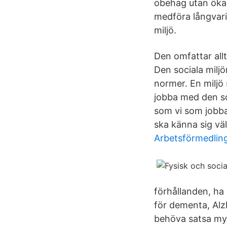
obehag utan ökar
medföra långvari
miljö.
Den omfattar allt
Den sociala milj
normer. En miljö
jobba med den soc
som vi som jobbar
ska känna sig v
Arbetsförmedlin
förhållanden, ha
för dementa, Alz
behöva satsa myck