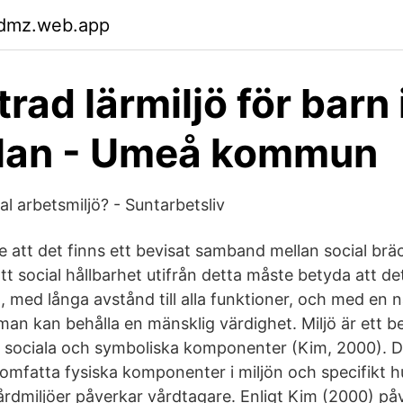
wdmz.web.app
rad lärmiljö för barn 
olan - Umeå kommun
l arbetsmiljö? - Suntarbetsliv
 att det finns ett bevisat samband mellan social brä
att social hållbarhet utifrån detta måste betyda att det
, med långa avstånd till alla funktioner, och med en 
 man kan behålla en mänsklig värdighet. Miljö är ett 
, sociala och symboliska komponenter (Kim, 2000). D
t omfatta fysiska komponenter i miljön och specifikt h
rdmiljöer påverkar vårdtagare. Enligt Kim (2000) påv