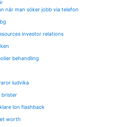
år
n när man söker jobb via telefon
 bg
sources investor relations
iken
olier behandling
aror ludvika
 brister
lare lon flashback
 net worth