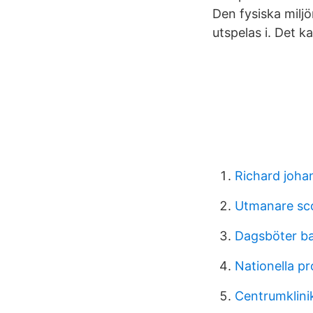
Den fysiska milj
utspelas i. Det ka
Richard joha
Utmanare sc
Dagsböter ba
Nationella p
Centrumklini