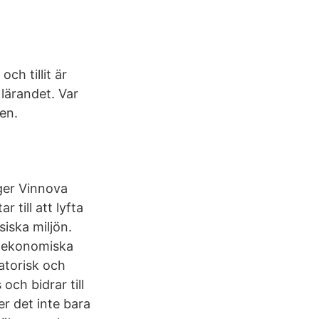
ch tillit är
 lärandet. Var
en.
 ger Vinnova
 till att lyfta
iska miljön.
h ekonomiska
atorisk och
och bidrar till
r det inte bara