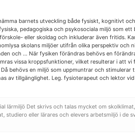
 hämma barnets utveckling både fysiskt, kognitivt och 
fysiska, pedagogiska och psykosociala miljö som ett b
 förskole- eller skoldag och inkluderar även fritids. K
nomlysa skolans miljöer utifrån olika perspektiv och ni
den och … När fysiken förändras behövs en förändrad
ras vissa kroppsfunktioner, vilket resulterar i att vi 
. Då behövs en miljö som uppmuntrar och stimulerar till
s av tillgänglighet. Leg. fysioterapeut och lektor vi
ial lärmiljö Det skrivs och talas mycket om skolklimat
, studiero eller lärares och elevers arbetsmiljö i de 