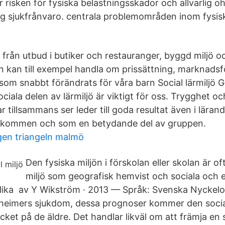
 risken för fysiska belastningsskador och allvarlig o
g sjukfrånvaro. centrala problemområden inom fysis
 från utbud i butiker och restauranger, byggd miljö oc
ön kan till exempel handla om prissättning, marknads
 som snabbt förändrats för våra barn Social lärmiljö
iala delen av lärmiljö är viktigt för oss. Trygghet och 
 tillsammans ser leder till goda resultat även i läran
älkommen och som en betydande del av gruppen.
gen triangeln malmö
Den fysiska miljön i förskolan eller skolan är of
miljö som geografisk hemvist och sociala och
 lika av Y Wikström · 2013 — Språk: Svenska Nyckelor
heimers sjukdom, dessa prognoser kommer den socia
et på de äldre. Det handlar likväl om att främja en 