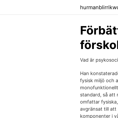
hurmanblirrik
Förbätt
försk
Vad är psykosocia
Han konstaterade
fysisk miljö och 
monofunktionellt
standard, så att
omfattar fysiska
avgränsat till at
komponenter i vå