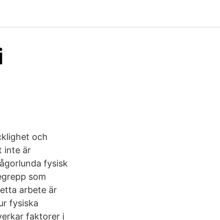
i
cklighet och
 inte är
någorlunda fysisk
begrepp som
etta arbete är
ur fysiska
erkar faktorer i