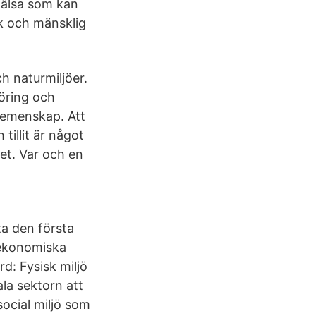
hälsa som kan
k och mänsklig
h naturmiljöer.
föring och
 Gemenskap. Att
tillit är något
det. Var och en
ta den första
 ekonomiska
d: Fysisk miljö
la sektorn att
social miljö som