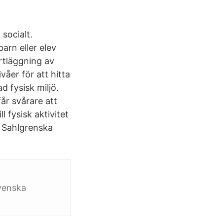
socialt.
arn eller elev
artläggning av
våer för att hitta
 fysisk miljö.
får svårare att
 fysisk aktivitet
d Sahlgrenska
,
svenska