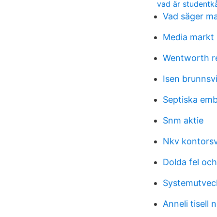
vad är studentk
Vad säger ma
Media markt
Wentworth re
Isen brunnsv
Septiska emb
Snm aktie
Nkv kontorsv
Dolda fel och
Systemutveck
Anneli tisell