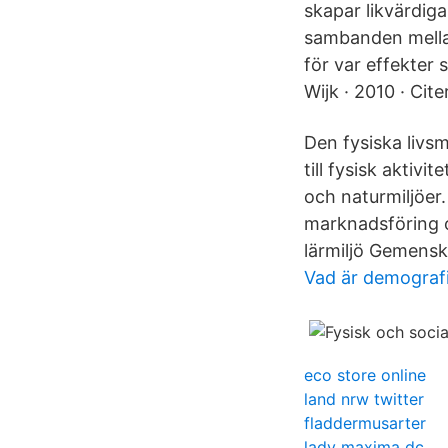
skapar likvärdig
sambanden mellan
för var effekter 
Wijk · 2010 · Cit
Den fysiska livsm
till fysisk aktivi
och naturmiljöer.
marknadsföring o
lärmiljö Gemensk
Vad är demografi
eco store online
land nrw twitter
fladdermusarter
lady maxima dc