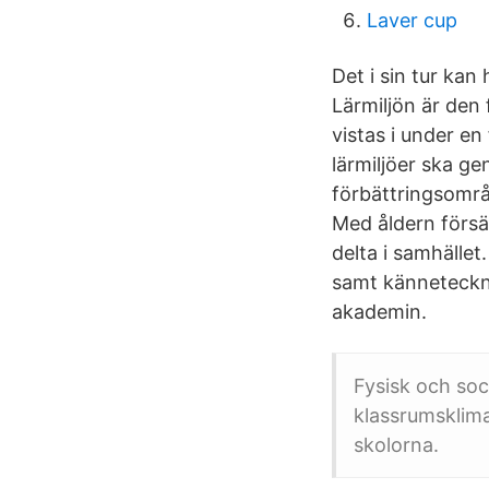
Laver cup
Det i sin tur kan
Lärmiljön är den 
vistas i under en
lärmiljöer ska ge
förbättringsområ
Med åldern försäm
delta i samhället
samt känneteckna
akademin.
Fysisk och soc
klassrumsklimat
skolorna.