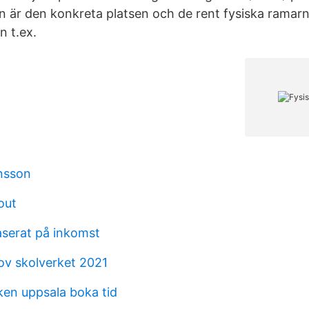
ön är den konkreta platsen och de rent fysiska rama
n t.ex.
nsson
out
serat på inkomst
rov skolverket 2021
ken uppsala boka tid