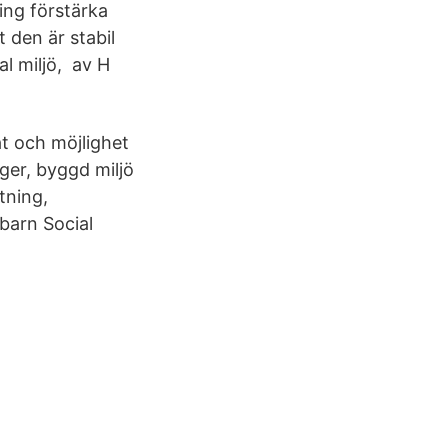
ing förstärka
 den är stabil
al miljö, av H
at och möjlighet
nger, byggd miljö
tning,
barn Social