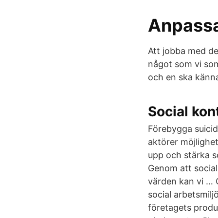
Anpassa
Att jobba med den 
något som vi som 
och en ska känn
Social kon
Förebygga suicid
aktörer möjlighet
upp och stärka so
Genom att social
värden kan vi … 
social arbetsmilj
företagets produ