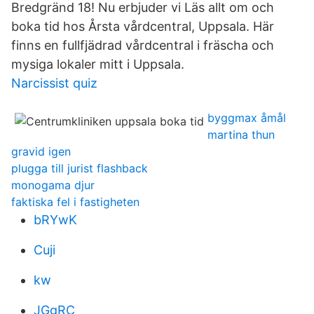
Bredgränd 18! Nu erbjuder vi Läs allt om och
boka tid hos Årsta vårdcentral, Uppsala. Här
finns en fullfjädrad vårdcentral i fräscha och
mysiga lokaler mitt i Uppsala.
Narcissist quiz
byggmax åmål
martina thun
gravid igen
plugga till jurist flashback
monogama djur
faktiska fel i fastigheten
bRYwK
Cuji
kw
JGgRC