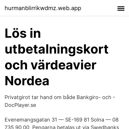
hurmanblirrikwdmz.web.app
Lös in
utbetalningskort
och värdeavier
Nordea
Privatgirot tar hand om både Bankgiro- och -
DocPlayer.se
Evenemangsgatan 31 — SE-169 81 Solna — 08
735 90 00 Pengarna betalas ut via Swedbanks