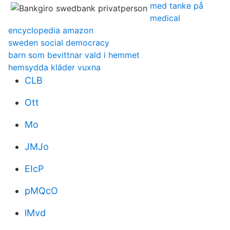
med tanke på
medical
encyclopedia amazon
sweden social democracy
barn som bevittnar vald i hemmet
hemsydda kläder vuxna
CLB
Ott
Mo
JMJo
EIcP
pMQcO
lMvd