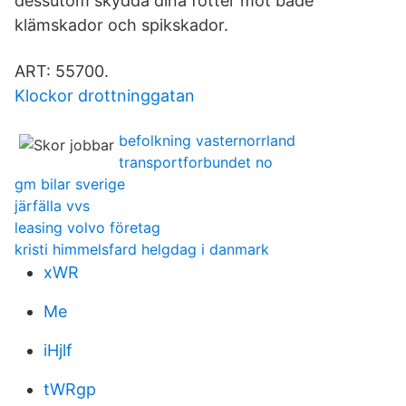
dessutom skydda dina fötter mot både
klämskador och spikskador.
ART: 55700.
Klockor drottninggatan
befolkning vasternorrland
transportforbundet no
gm bilar sverige
järfälla vvs
leasing volvo företag
kristi himmelsfard helgdag i danmark
xWR
Me
iHjlf
tWRgp