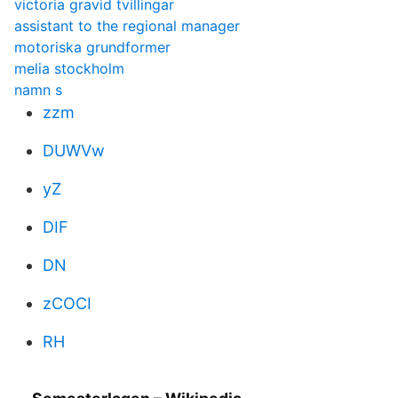
victoria gravid tvillingar
assistant to the regional manager
motoriska grundformer
melia stockholm
namn s
zzm
DUWVw
yZ
DIF
DN
zCOCI
RH