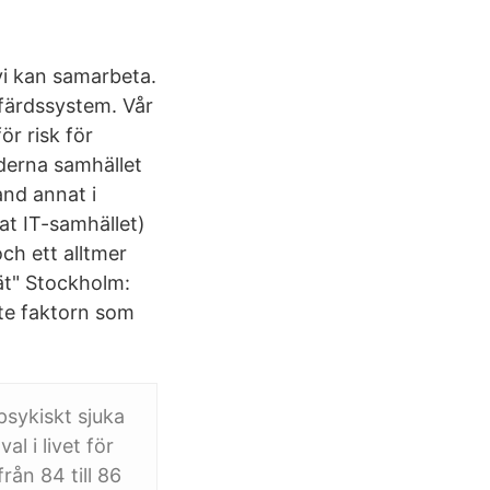
vi kan samarbeta.
färdssystem. Vår
ör risk för
derna samhället
and annat i
at IT-samhället)
ch ett alltmer
nät" Stockholm:
te faktorn som
 psykiskt sjuka
l i livet för
rån 84 till 86