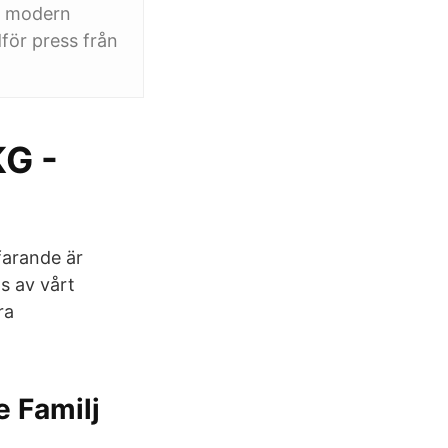
på modern
för press från
KG -
farande är
s av vårt
ra
e Familj