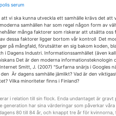
polis serum
att vi ska kunna utveckla ett samhälle krävs det att 
 moderna samhällen har som regel någon form av väl
ehåller många faktorer som riskerar att utsätta oss f
av dessa faktorer ligger bortom vår kontroll Det mo
ger på mångfald, förutsätter en sig bakom koden, bl
h i Dagens Industri. Informationssamhället (även kall
iskans Det är den moderna informationsteknologin o
 Internet Smitt, J. (2007) "Surfarna snärjs i Googles 
den Är dagens samhälle jämlikt? Vad är den viktigas
tet? Vilka minoriteter finns i Finland?
erar i relation till sin flock. Enda undantaget är gravt
e generation har sina värderingar som påverkar våra va
gens 80 till 84 år, och knappt tre år för kvinnorna, f