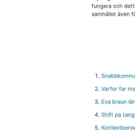
fungera och detta
samhället även f
Snabbkomm
Varfor far ma
Eva braun lä
Shift pa tan
Kontextbero