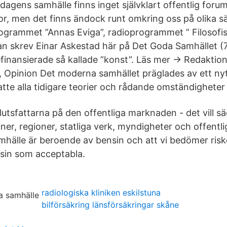
dagens samhälle finns inget självklart offentlig foru
gor, men det finns ändock runt omkring oss på olika sä
grammet ”Annas Eviga”, radioprogrammet ” Filosofis
n skrev Einar Askestad här på Det Goda Samhället (
finansierade så kallade ”konst”. Läs mer → Redaktione
Opinion Det moderna samhället präglades av ett ny
atte alla tidigare teorier och rådande omständigheter 
slutsfattarna på den offentliga marknaden - det vill s
ner, regioner, statliga verk, myndigheter och offentl
hälle är beroende av bensin och att vi bedömer ris
sin som acceptabla.
radiologiska kliniken eskilstuna
bilförsäkring länsförsäkringar skåne