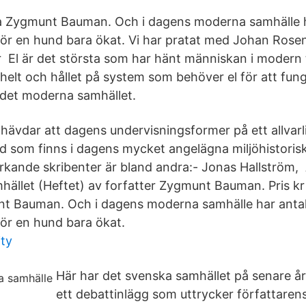
ra Zygmunt Bauman. Och i dagens moderna samhälle h
för en hund bara ökat. Vi har pratat med Johan Rose
 El är det största som har hänt människan i modern
helt och hållet på system som behöver el för att fun
 det moderna samhället.
 hävdar att dagens undervisningsformer på ett allvarl
d som finns i dagens mycket angelägna miljöhistoris
kande skribenter är bland andra:- Jonas Hallström,
ället (Heftet) av forfatter Zygmunt Bauman. Pris kr 
nt Bauman. Och i dagens moderna samhälle har anta
för en hund bara ökat.
ity
Här har det svenska samhället på senare år
ett debattinlägg som uttrycker författarens