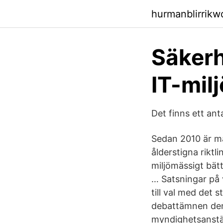
hurmanblirrik
Säkerh
IT-mil
Det finns ett ant
Sedan 2010 är ma
ålderstigna riktl
miljömässigt bät
… Satsningar på 
till val med det 
debattämnen den
myndighetsanstäl