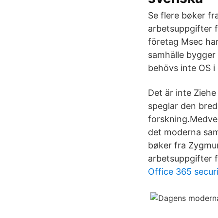
Se flere bøker f
arbetsuppgifter 
företag Msec har
samhälle bygger 
behövs inte OS i
Det är inte Ziehe
speglar den bred
forskning.Medver
det moderna samh
bøker fra Zygmu
arbetsuppgifter 
Office 365 secur