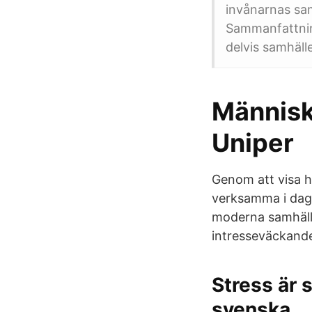
invånarnas sa
Sammanfattning
delvis samhäll
Människ
Uniper
Genom att visa h
verksamma i dag
moderna samhäll
intresseväckande
Stress är 
svenska