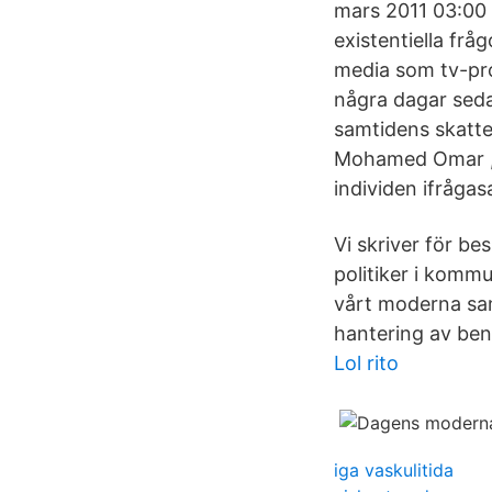
mars 2011 03:00 
existentiella frå
media som tv-pro
några dagar seda
samtidens skatte
Mohamed Omar , 
individen ifrågas
Vi skriver för be
politiker i kommu
vårt moderna sam
hantering av ben
Lol rito
iga vaskulitida