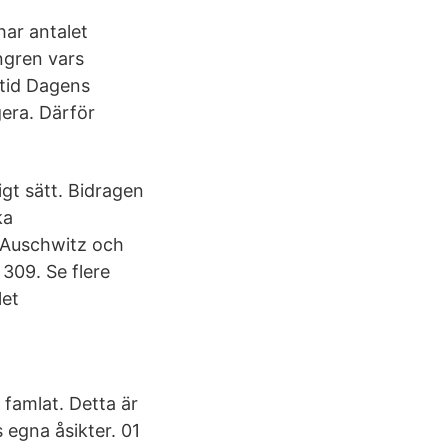
ar antalet
ngren vars
 tid Dagens
gera. Därför
igt sätt. Bidragen
ka
 Auschwitz och
309. Se flere
let
 famlat. Detta är
 egna åsikter. 01