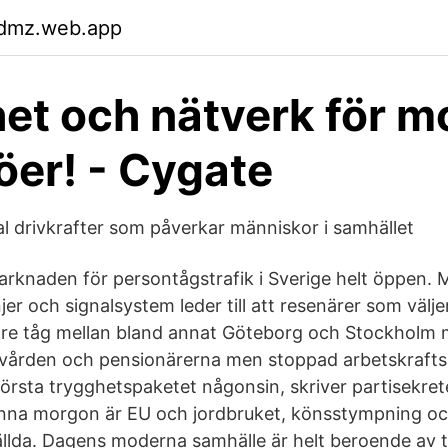
wdmz.web.app
et och nätverk för 
jöer! - Cygate
al drivkrafter som påverkar människor i samhället
rknaden för persontågstrafik i Sverige helt öppen. 
injer och signalsystem leder till att resenärer som väl
tre tåg mellan bland annat Göteborg och Stockholm
vården och pensionärerna men stoppad arbetskraftsi
största trygghetspaketet någonsin, skriver partisekre
na morgon är EU och jordbruket, könsstympning oc
lda. Dagens moderna samhälle är helt beroende av te