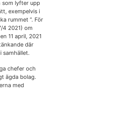
m som lyfter upp
tt, exempelvis i
ka rummet ”. För
7/4 2021) om
n 11 april, 2021
tänkande där
i samhället.
äga chefer och
igt ägda bolag.
kerna med