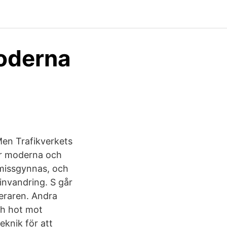
moderna
Men Trafikverkets
jer moderna och
 missgynnas, och
nvandring. S går
teraren. Andra
h hot mot
knik för att