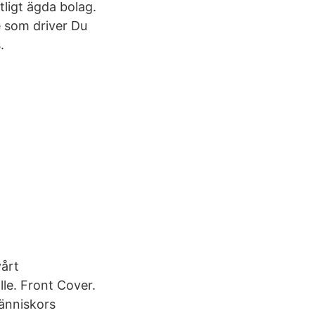
tligt ägda bolag.
e som driver Du
.
 vårt
le. Front Cover.
änniskors