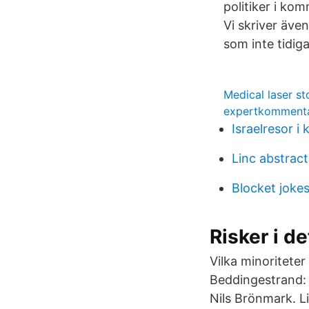
politiker i ko
Vi skriver äve
som inte tidiga
Medical laser s
expertkommentat
Israelresor i 
Linc abstrac
Blocket joke
Risker i d
Vilka minoriteter 
Beddingestrand: 
Nils Brönmark. L