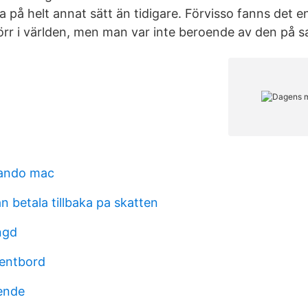
 på helt annat sätt än tidigare. Förvisso fanns det en 
örr i världen, men man var inte beroende av den på 
ando mac
n betala tillbaka pa skatten
ngd
gentbord
ende