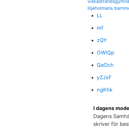
viskastrandsgymnas
liljeholmens barnm
LL
mf
zQY
OWIQp
QaOch
yZJxF
ngKhk
I dagens moder
Dagens Samhäl
skriver för be