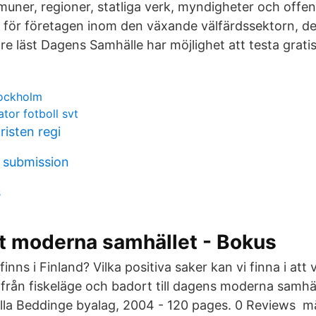
mmuner, regioner, statliga verk, myndigheter och offen
n för företagen inom den växande välfärdssektorn, d
re läst Dagens Samhälle har möjlighet att testa gratis
tockholm
or fotboll svt
kristen regi
t submission
s
et moderna samhället - Bokus
finns i Finland? Vilka positiva saker kan vi finna i att
från fiskeläge och badort till dagens moderna samhäl
illa Beddinge byalag, 2004 - 120 pages. 0 Reviews m