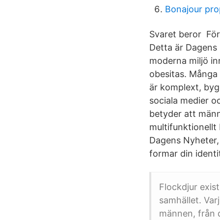
Bonajour pro
Svaret beror För 
Detta är Dagens
moderna miljö inn
obesitas. Många 
är komplext, byg
sociala medier oc
betyder att männ
multifunktionellt
Dagens Nyheter, 
formar din identi
Flockdjur exist
samhället. Varj
männen, från da