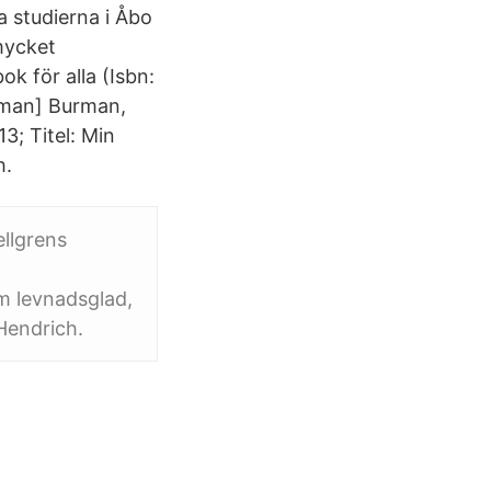
a studierna i Åbo
 mycket
 för alla (Isbn:
oman] Burman,
3; Titel: Min
h.
llgrens
m levnadsglad,
Hendrich.