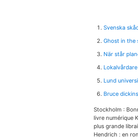
Svenska skåd
Ghost in the 
När står plane
Lokalvårdare
Lund univers
Bruce dickins
Stockholm : Bonn
livre numérique 
plus grande libra
Hendrich : en ro