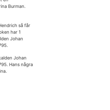
rina Burman.
 Hendrich så får
oken har 1
alden Johan
795.
Skalden Johan
1795. Hans några
ina.