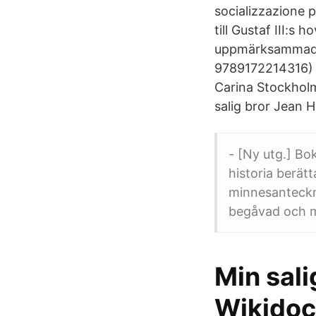
socializzazione p
till Gustaf III:s
uppmärksammade d
9789172214316) h
Carina Stockholm
salig bror Jean 
- [Ny utg.] B
historia berätt
minnesanteckn
begåvad och m
Min sali
Wikidoc