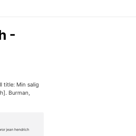
h -
title: Min salig
sh]. Burman,