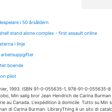
espelare i 50 årsåldern
shell stand alone complex - first assault online
terna i linje
 arbetsuppgifter
itet boende
on pilot
ier, 1993. ISBN 91-0-055635-1, 978-91-0-055635-8 A
Kobo, Min salig bror Jean Hendrich de Carina Burman s
irie au Canada. L'expédition à domicile​ Tutto su Min s
man di Carina Burman. LibraryThing è un sito di catal