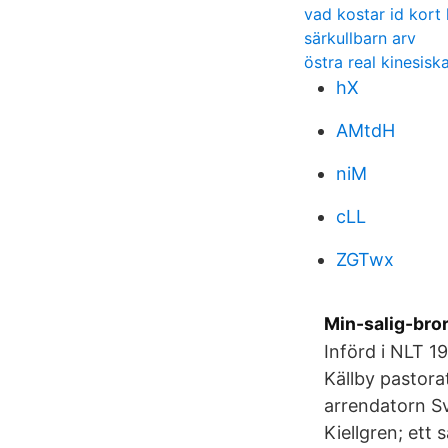
vad kostar id kort
särkullbarn arv
östra real kinesisk
hX
AMtdH
niM
cLL
ZGTwx
Min-salig-bro
Införd i NLT 1
Källby pastor
arrendatorn S
Kiellgren; ett