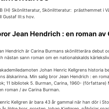
B (H) Skönlitteratur, Skönlitteratur: prästhemmet i V
l Gustaf III:s hov.
bror Jean Hendrich : en roman av
ean Hendrich är Carina Burmans skönlitterära debut o
h nästan sann roman om en nationalskalds kärleksliv
akademiledamoten Johan Henric Kellgrens historia be
ns älskarinna. Min salig bror Jean Hendrich : en roma
; 11 bibliotek 5. Burman, Carina, 1960- (författare) 
en roman / av Carina Burman.
nric Kellgren är bara 43 år gammal när han dör i Sto
år äldre bror, prosten Johan Kiellgren, påbörjar sna