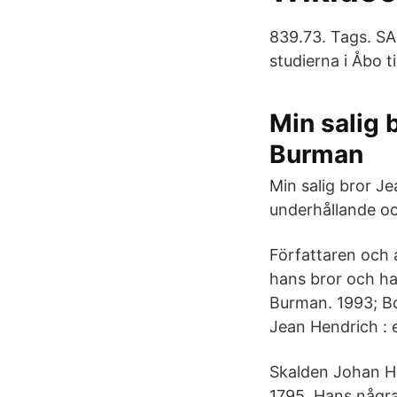
839.73. Tags. SA
studierna i Åbo til
Min salig 
Burman
Min salig bror J
underhållande oc
Författaren och 
hans bror och ha
Burman. 1993; Bok
Jean Hendrich : 
Skalden Johan He
1795. Hans några 