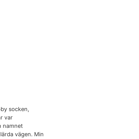
roby socken,
r var
en namnet
 lärda vägen. Min