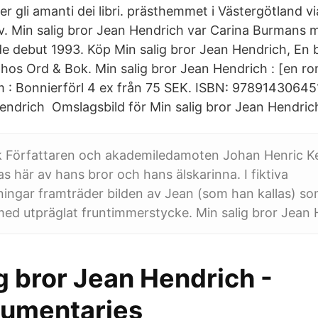
er gli amanti dei libri. prästhemmet i Västergötland vi
 hov. Min salig bror Jean Hendrich var Carina Burmans
ebut 1993. Köp Min salig bror Jean Hendrich, En bok
os Ord & Bok. Min salig bror Jean Hendrich : [en r
 : Bonnierförl 4 ex från 75 SEK. ISBN: 978914306451
Hendrich Omslagsbild för Min salig bror Jean Hendric
ok Författaren och akademiledamoten Johan Henric Ke
as här av hans bror och hans älskarinna. I fiktiva
ingar framträder bilden av Jean (som han kallas) so
ed utpräglat fruntimmerstycke. Min salig bror Jean 
g bror Jean Hendrich -
umentaries