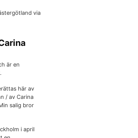
ästergötland via
 Carina
ch är en
.
rättas här av
n / av Carina
Min salig bror
ckholm i april
rt en