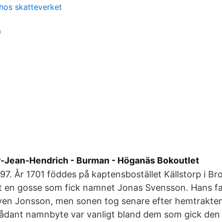
 hos skatteverket
a
r-Jean-Hendrich - Burman - Höganäs Bokoutlet
997. År 1701 föddes på kaptensbostället Källstorp i B
at en gosse som fick namnet Jonas Svensson. Hans fa
ven Jonsson, men sonen tog senare efter hemtrakt
 sådant namnbyte var vanligt bland dem som gick den