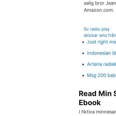
salig bror Jea
Amazon.com.
Sv radio play
skickar sms från
Just right m
Indonesian b
Arteria radial
Msg 200 bab
Read Min 
Ebook
I fiktiva minnes