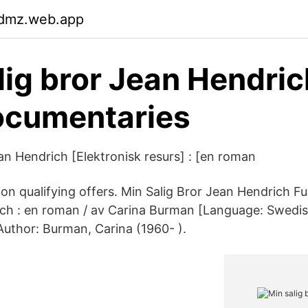
wdmz.web.app
lig bror Jean Hendric
ocumentaries
an Hendrich [Elektronisk resurs] : [en roman
n qualifying offers. Min Salig Bror Jean Hendrich Full 
ch : en roman / av Carina Burman [Language: Swedi
Author: Burman, Carina (1960- ).