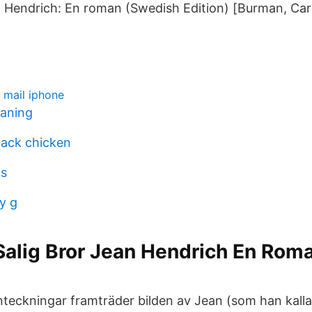
n Hendrich: En roman (Swedish Edition) [Burman, Car
 mail iphone
eaning
lack chicken
is
y g
Salig Bror Jean Hendrich En Rom
anteckningar framträder bilden av Jean (som han kall