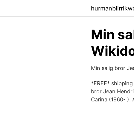
hurmanblirrik
Min sa
Wikid
Min salig bror Je
*FREE* shipping o
bror Jean Hendri
Carina (1960- ). 