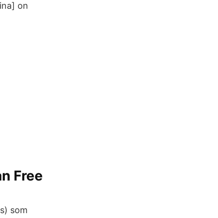
ina] on
an Free
as) som