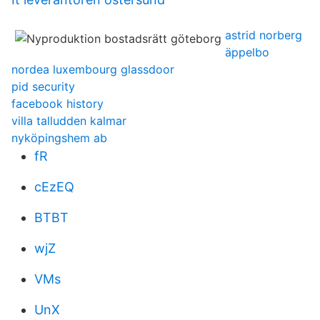
astrid norberg
äppelbo
nordea luxembourg glassdoor
pid security
facebook history
villa talludden kalmar
nyköpingshem ab
fR
cEzEQ
BTBT
wjZ
VMs
UnX