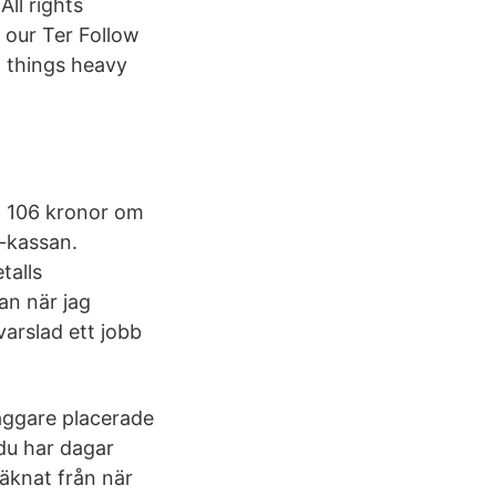
ll rights
f our Ter Follow
l things heavy
på 106 kronor om
-kassan.
talls
an när jag
 varslad ett jobb
äggare placerade
 du har dagar
räknat från när