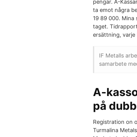
pengar. A-Kassan 
ta emot några be
19 89 000. Mina s
taget. Tidrapport
ersättning, varje
IF Metalls arb
samarbete med
A-kassor
på dubbl
Registration on o
Turmalina Metals