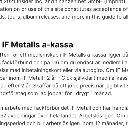
 2021 Insider Inc. and finanzen.net GmbH (Imprint). A
ation on or use of this site constitutes acceptance o
, tours, album releases, and more in this guide to al
 IF Metalls a-kassa
ften för ett medlemskap i IF Metalls a-kassa ligger 
s fackförbund och på 116 om du endast är medlem i a
las med inbetalningskort eller via autogiro. Om IF Me
r inom IF Metall i 2 år - Gick självklart med i a-kass
lad efter 2 år. Skaffar då ett jobb precis när jag blivit
ngsföretag som jag jobbar för i drygt 1 månad.
samarbete med fackförbundet IF Metall och har handl
s 37 avdelningar över hela landet. Arbetslös igen. Om
ningsperiod och blir arbetslös igen inom 12 månader, 