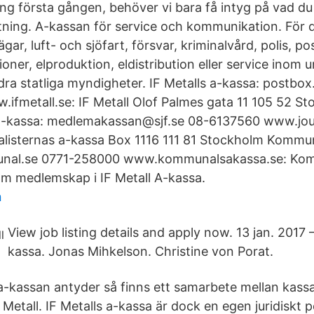
ing första gången, behöver vi bara få intyg på vad du
ttning. A-kassan för service och kommunikation. För 
gar, luft- och sjöfart, försvar, kriminalvård, polis, po
er, elproduktion, eldistribution eller service inom un
ra statliga myndigheter. IF Metalls a-kassa: postbox
fmetall.se: IF Metall Olof Palmes gata 11 105 52 S
 a-kassa: medlemakassan@sjf.se 08-6137560 www.jour
alisternas a-kassa Box 1116 111 81 Stockholm Kommu
al.se 0771-258000 www.kommunalsakassa.se: Kom
m medlemskap i IF Metall A-kassa.
n
View job listing details and apply now. 13 jan. 2017 
kassa. Jonas Mihkelson. Christine von Porat.
-kassan antyder så finns ett samarbete mellan kass
Metall. IF Metalls a-kassa är dock en egen juridiskt 