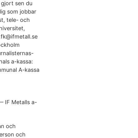
 gjort sen du
dig som jobbar
st, tele- och
iversitet,
.fk@ifmetall.se
tockholm
nalisternas-
nals a-kassa:
munal A-kassa
— IF Metalls a-
an och
person och