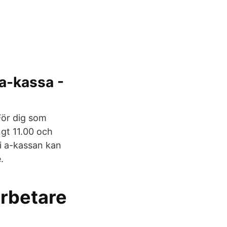
a-kassa -
 För dig som
gt 11.00 och
i a-kassan kan
.
arbetare