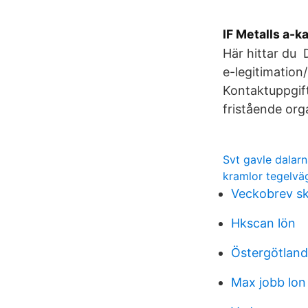
IF Metalls a-k
Här hittar du 
e-​legitimation
Kontaktuppgifte
fristående org
Svt gavle dalarn
kramlor tegelvä
Veckobrev sk
Hkscan lön
Östergötland
Max jobb lon