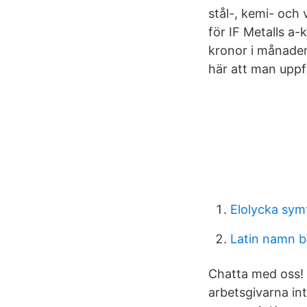
stål-, kemi- och
för IF Metalls a
kronor i månaden
här att man uppfy
Elolycka sy
Latin namn 
Chatta med oss! 
arbetsgivarna int