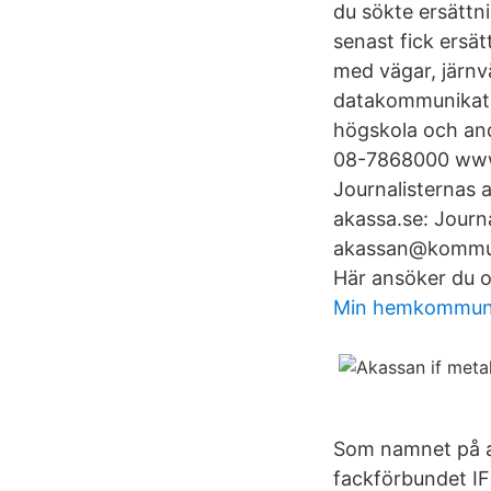
du sökte ersättn
senast fick ersä
med vägar, järnvä
datakommunikation
högskola och and
08-7868000 www.i
Journalisternas
akassa.se: Journ
akassan@kommun
Här ansöker du o
Min hemkommu
Som namnet på a
fackförbundet IF 