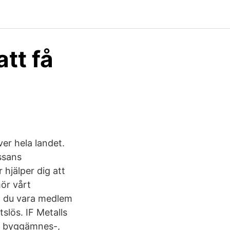
att få
er hela landet.
ssans
hjälper dig att
ör vårt
ka du vara medlem
slös. IF Metalls
-, byggämnes-,