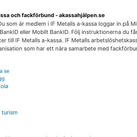
assa och fackförbund - akassahjälpen.se
Du som är medlem i IF Metalls a-kassa loggar in på M
/BankID eller Mobilt BankID. Följ instruktionerna du f
r till IF Metalls a-kassa. IF Metalls arbetslöshetskas
anisation som har ett nära samarbete med fackförbun
a se
gg
ola
 turism