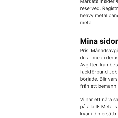
Markets Insider ©
reserved. Registr
heavy metal bands
metal.
Mina sidor
Pris. Månadsavgi
du är med i dera
Avgiften kan beta
fackförbund Jobba
började. Blir vars
från ett bemanni
Vi har ett nära 
på alla IF Metall
kvar i din ersätt