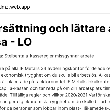
wdmz.web.app
sättning och lättare 
a - LO
sa: Stelbenta a-kasseregler missgynnar arbete
e på alla IF Metalls 34 avdelningskontor fördelade öv
 ekonomisk trygghet om du skulle bli arbetslös. A-ka
är placerade på fackförbundet IF Metalls lokalkontor 
p i a-kassan och tar reda på om din arbetsplats tillh
e. Tillfälliga regler och villkor 2020/2021 Varför s
san ger dig ekonomisk trygghet om du skulle bli arbet
ll för de personer som jobbar inom plast-, läkemedels