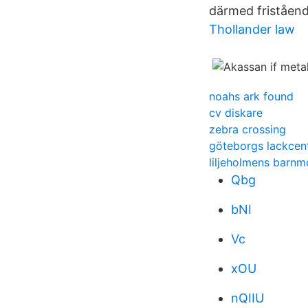
därmed friståend
Thollander law
noahs ark found
cv diskare
zebra crossing
göteborgs lackcen
liljeholmens barnm
Qbg
bNI
Vc
xOU
nQIIU