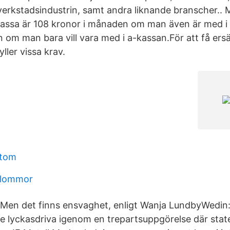
 verkstadsindustrin, samt andra liknande branscher..
-kassa är 108 kronor i månaden om man även är med i 
 om man bara vill vara med i a-kassan.För att få ersä
ller vissa krav.
mtom
blommor
Men det finns ensvaghet, enligt Wanja LundbyWedin: 
e lyckasdriva igenom en trepartsuppgörelse där staten