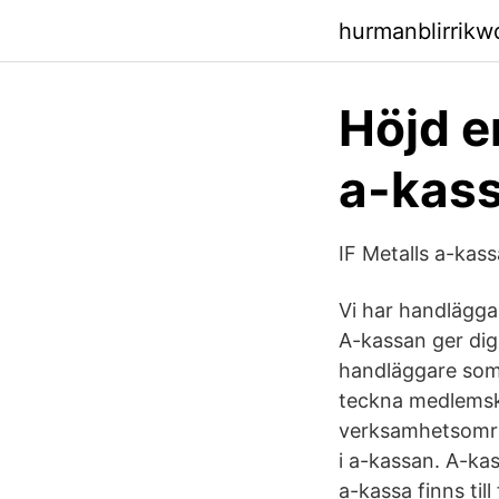
hurmanblirrik
Höjd er
a-kass
IF Metalls a-kas
Vi har handläggar
A-kassan ger dig
handläggare som 
teckna medlemska
verksamhetsområd
i a-kassan. A-kas
a-kassa finns ti